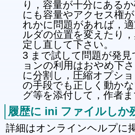
り，容量が十分にあるか
にも容量やアクセス権が
れかに問題があれば，適宜
ルダの位置を変えたり，
定し直して下さい。
3 まで試して問題が発
ョンの利用はおやめ下さ
に分割し，圧縮オプショ
の手段でも正しく動かな
グ等を添付して，作者ま
履歴に ini ファイルし
詳細はオンラインヘルプに