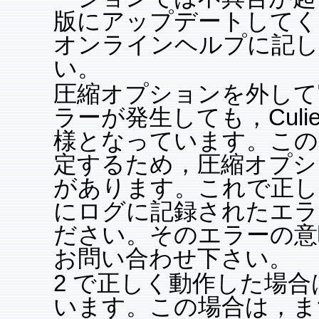
版にアップデートしてく
オンラインヘルプに記し
い。
圧縮オプションを外して
ラーが発生しても，Cul
様となっています。この
定するため，圧縮オプシ
があります。これで正し
にログに記録されたエラ
ださい。そのエラーの意
お問い合わせ下さい。
2 で正しく動作した場
います。この場合は，ま